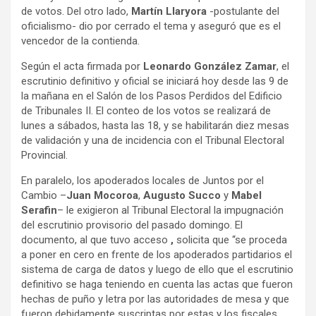
de votos. Del otro lado,
Martín Llaryora
-postulante del
oficialismo- dio por cerrado el tema y aseguró que es el
vencedor de la contienda.
Según el acta firmada por
Leonardo González Zamar
, el
escrutinio definitivo y oficial se iniciará hoy desde las 9 de
la mañana en el Salón de los Pasos Perdidos del Edificio
de Tribunales II. El conteo de los votos se realizará de
lunes a sábados, hasta las 18, y se habilitarán diez mesas
de validación y una de incidencia con el Tribunal Electoral
Provincial.
En paralelo, los apoderados locales de Juntos por el
Cambio –
Juan Mocoroa
,
Augusto Succo
y
Mabel
Serafin
– le exigieron al Tribunal Electoral la impugnación
del escrutinio provisorio del pasado domingo. El
documento, al que tuvo acceso
,
solicita que “se proceda
a poner en cero en frente de los apoderados partidarios el
sistema de carga de datos y luego de ello que el escrutinio
definitivo se haga teniendo en cuenta las actas que fueron
hechas de puño y letra por las autoridades de mesa y que
fueron debidamente suscriptas por estas y los fiscales