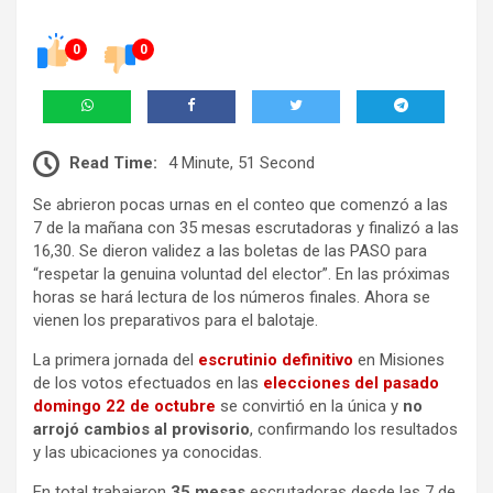
0
0
Read Time:
4 Minute, 51 Second
Se abrieron pocas urnas en el conteo que comenzó a las
7 de la mañana con 35 mesas escrutadoras y finalizó a las
16,30. Se dieron validez a las boletas de las PASO para
“respetar la genuina voluntad del elector”. En las próximas
horas se hará lectura de los números finales. Ahora se
vienen los preparativos para el balotaje.
La primera jornada del
escrutinio definitivo
en Misiones
de los votos efectuados en las
elecciones del pasado
domingo 22 de octubre
se convirtió en la única y
no
arrojó cambios al provisorio
, confirmando los resultados
y las ubicaciones ya conocidas.
En total trabajaron
35 mesas
escrutadoras desde las 7 de